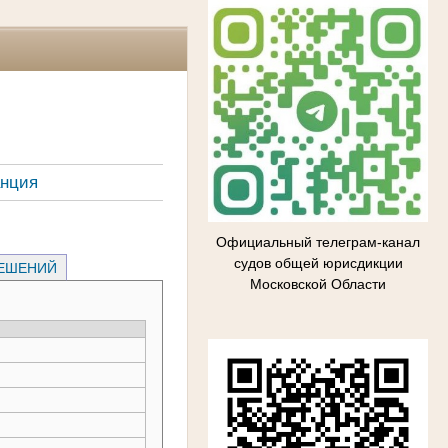
анция
Официальный телеграм-канал
судов общей юрисдикции
РЕШЕНИЙ
Московской Области