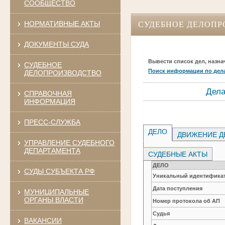
СООБЩЕСТВО
НОРМАТИВНЫЕ АКТЫ
СУДЕБНОЕ ДЕЛОПР
ДОКУМЕНТЫ СУДА
Вывести список дел, назна
СУДЕБНОЕ
Поиск информации по дел
ДЕЛОПРОИЗВОДСТВО
Дела
СПРАВОЧНАЯ
ИНФОРМАЦИЯ
ПРЕСС-СЛУЖБА
ДЕЛО
ДВИЖЕНИЕ Д
УПРАВЛЕНИЕ СУДЕБНОГО
ДЕПАРТАМЕНТА
СУДЕБНЫЕ АКТЫ
ДЕЛО
СУДЫ СУБЪЕКТА РФ
Уникальный идентификат
Дата поступления
МУНИЦИПАЛЬНЫЕ
ОРГАНЫ ВЛАСТИ
Номер протокола об АП
Судья
ВАКАНСИИ