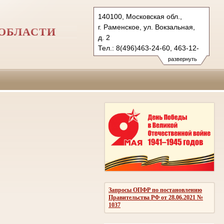
140100, Московская обл.,
г. Раменское, ул. Вокзальная,
ОБЛАСТИ
д. 2
Тел.: 8(496)463-24-60, 463-12-
55
развернуть
ramenskoe.mo@sudrf.ru
Запросы ОПФР по постановлению
Правительства РФ от 28.06.2021 №
1037